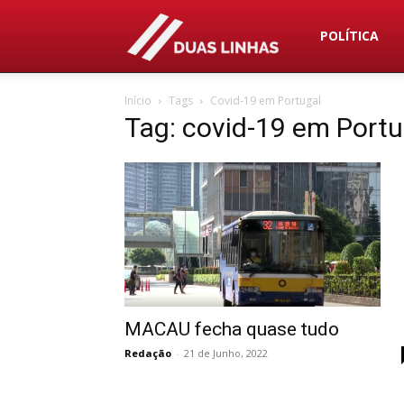
Duas
POLÍTICA
Início
Tags
Covid-19 em Portugal
Linhas
Tag: covid-19 em Portu
MACAU fecha quase tudo
Redação
-
21 de Junho, 2022