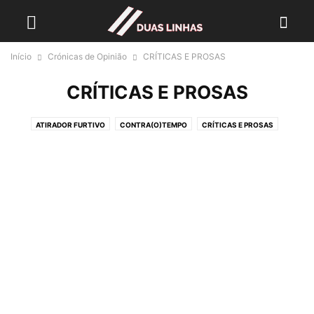
Início
Crónicas de Opinião
CRÍTICAS E PROSAS
CRÍTICAS E PROSAS
ATIRADOR FURTIVO
CONTRA(O)TEMPO
CRÍTICAS E PROSAS
HISTÓRIAS...
LER LIVROS
NA OUTRA MARGEM
O ESTADO DA ARTE
O QUE DIZ HELENA
PEDRAS ANTIGAS
TEMPO DE PENSAR
TINTA PERMANENTE
UM CRONISTA DE PROVÍNCIA