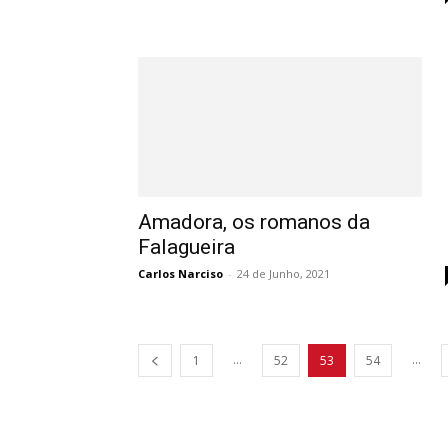
Amadora, os romanos da
Falagueira
Carlos Narciso
-
24 de Junho, 2021
...
...
1
52
53
54