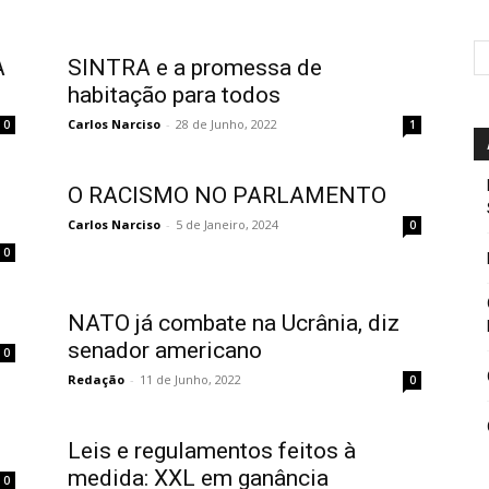
A
SINTRA e a promessa de
habitação para todos
Carlos Narciso
-
28 de Junho, 2022
0
1
O RACISMO NO PARLAMENTO
Carlos Narciso
-
5 de Janeiro, 2024
0
0
NATO já combate na Ucrânia, diz
senador americano
0
Redação
-
11 de Junho, 2022
0
Leis e regulamentos feitos à
medida: XXL em ganância
0