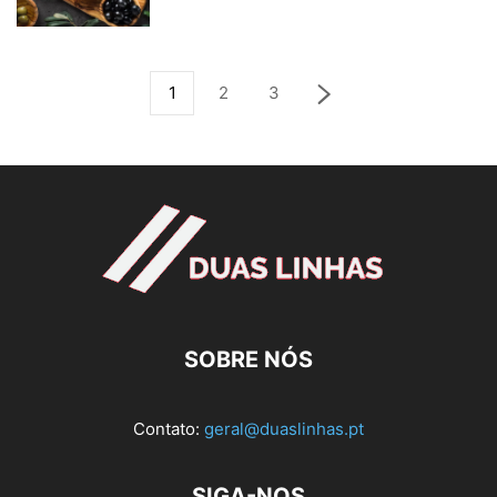
1
2
3
SOBRE NÓS
Contato:
geral@duaslinhas.pt
SIGA-NOS