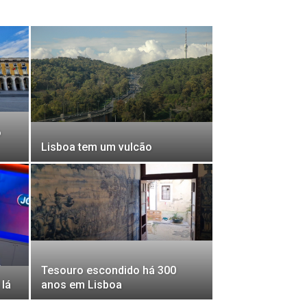
o
Lisboa tem um vulcão
Tesouro escondido há 300
 lá
anos em Lisboa