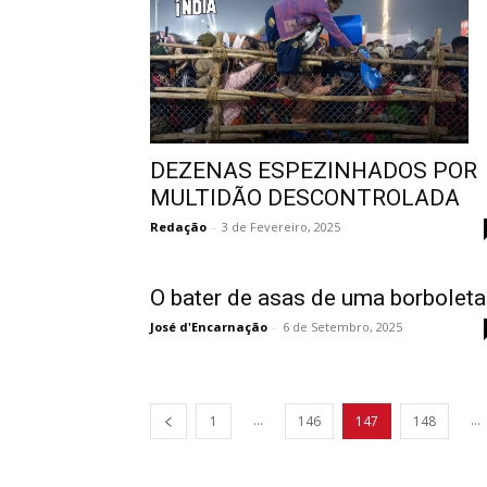
DEZENAS ESPEZINHADOS POR
MULTIDÃO DESCONTROLADA
Redação
-
3 de Fevereiro, 2025
O bater de asas de uma borboleta
José d'Encarnação
-
6 de Setembro, 2025
...
...
1
146
147
148