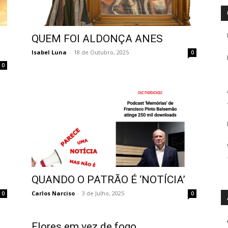
QUEM FOI ALDONÇA ANES
Isabel Luna
-
18 de Outubro, 2025
0
0
QUANDO O PATRÃO É ‘NOTÍCIA’
Carlos Narciso
-
3 de Julho, 2025
0
0
Flores em vez de fogo