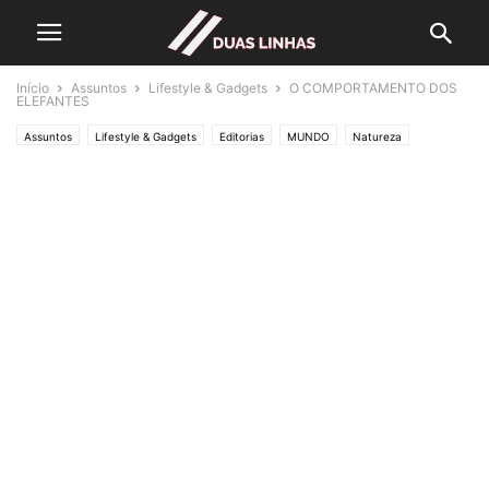
Início
Assuntos
Lifestyle & Gadgets
O COMPORTAMENTO DOS
ELEFANTES
Assuntos
Lifestyle & Gadgets
Editorias
MUNDO
Natureza
Crónicas de Opinião
O ESTADO da ARTE
SOCIEDADE