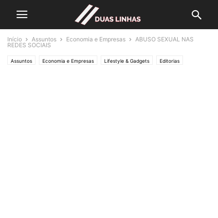
Início
Assuntos
Economia e Empresas
ABUSO SEXUAL NAS
REDES SOCIAIS
Assuntos
Economia e Empresas
Lifestyle & Gadgets
Editorias
MUNDO
Polícias & Ladrões
Política
SOCIEDADE