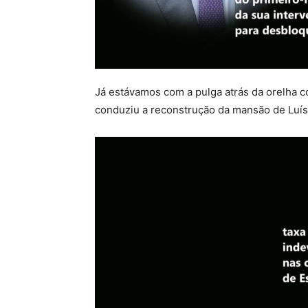
Já estávamos com a pulga atrás da orelha c
conduziu a reconstrução da mansão de Luí