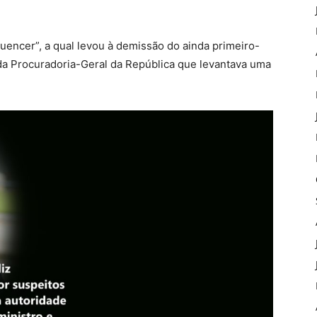
uencer”, a qual levou à demissão do ainda primeiro-
da Procuradoria-Geral da República que levantava uma