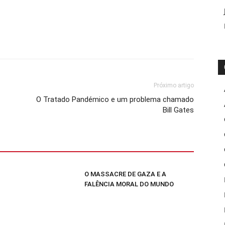
Próximo artigo
O Tratado Pandémico e um problema chamado
Bill Gates
O MASSACRE DE GAZA E A
FALÊNCIA MORAL DO MUNDO