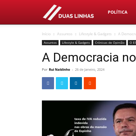
Duas
POLÍTICA
Início
Assuntos
Lifestyle & Gadgets
A Democra
Linhas
Assuntos
Lifestyle & Gadgets
Crónicas de Opinião
O E
A Democracia no
Por
Rui Naldinho
-
26 de Janeiro, 2024