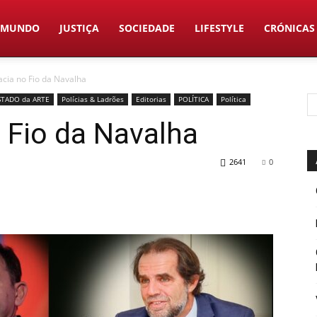
MUNDO
JUSTIÇA
SOCIEDADE
LIFESTYLE
CRÓNICAS
cia no Fio da Navalha
STADO da ARTE
Polícias & Ladrões
Editorias
POLÍTICA
Política
 Fio da Navalha
2641
0