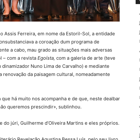
 Assis Ferreira, em nome da Estoril-Sol, a entidade
consubstanciava a coroação dum programa de
mente a cabo, mau grado as situações mais adversas
l – com a revista
Egoísta,
com a galeria de arte (teve
 dinamizador Nuno Lima de Carvalho) e mediante
a a renovação da paisagem cultural, nomeadamente
 que há muito nos acompanha e de que, neste dealbar
não queremos prescindir», sublinhou.
o júri, Guilherme d’Oliveira Martins e eles próprios.
terário Revelação Agustina Bessa Luís, pelo seu livro