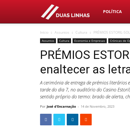
Duas
POLÍTICA
Início
Assuntos
Cultura
PRÉMIOS ESTORIL-SOL 2
Linhas
Assuntos
Cultura
Economia e Empresas
Crónicas de O
PRÉMIOS ESTORI
enaltecer as letr
A cerimónia de entrega de prémios literários 
tarde do dia 7, no auditório do Casino Estori
sentido próprio do termo: brado de alerta, 
Por
José d'Encarnação
-
14 de Novembro, 2023