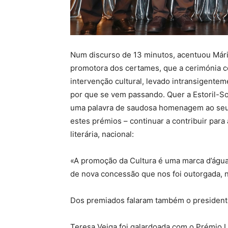
Num discurso de 13 minutos, acentuou Mário
promotora dos certames, que a cerimónia 
intervenção cultural, levado intransigente
por que se vem passando. Quer a Estoril-So
uma palavra de saudosa homenagem ao seu
estes prémios – continuar a contribuir par
literária, nacional:
«A promoção da Cultura é uma marca d’água
de nova concessão que nos foi outorgada, 
Dos premiados falaram também o presidente d
Teresa Veiga foi galardoada com o Prémio Li