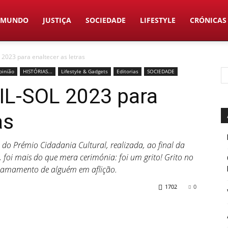
MUNDO
JUSTIÇA
SOCIEDADE
LIFESTYLE
CRÓNICAS
023 para enaltecer as letras
pinião
HISTÓRIAS...
Lifestyle & Gadgets
Editorias
SOCIEDADE
L-SOL 2023 para
as
e do Prémio Cidadania Cultural, realizada, ao final da
l, foi mais do que mera cerimónia: foi um grito! Grito no
chamamento de alguém em aflição.
1702
0