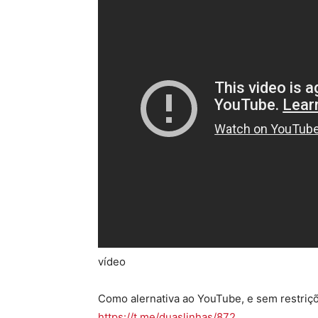
vídeo
Como alernativa ao YouTube, e sem restriç
https://t.me/duaslinhas/872