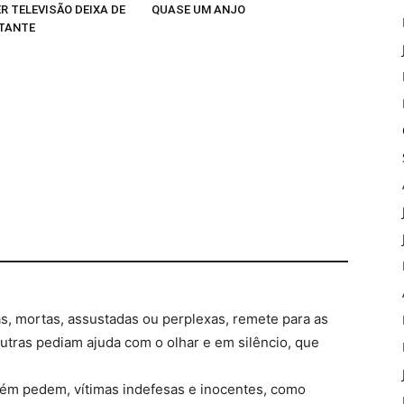
R TELEVISÃO DEIXA DE
QUASE UM ANJO
TANTE
as, mortas, assustadas ou perplexas, remete para as
tras pediam ajuda com o olhar e em silêncio, que
bém pedem, vítimas indefesas e inocentes, como