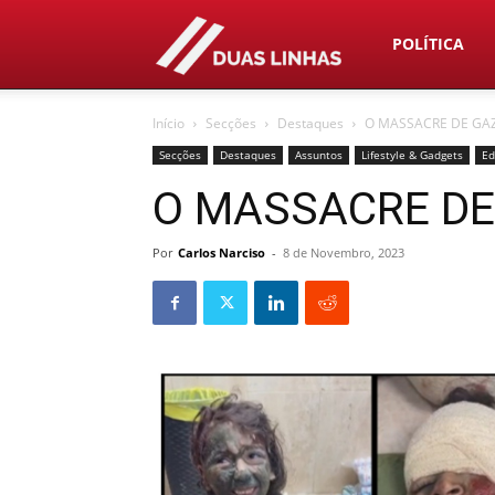
Duas
POLÍTICA
Início
Secções
Destaques
O MASSACRE DE GA
Linhas
Secções
Destaques
Assuntos
Lifestyle & Gadgets
Ed
O MASSACRE DE
Por
Carlos Narciso
-
8 de Novembro, 2023