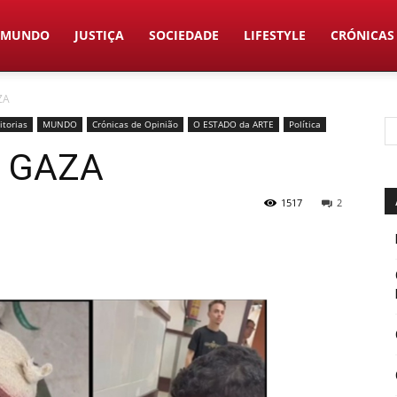
MUNDO
JUSTIÇA
SOCIEDADE
LIFESTYLE
CRÓNICAS
ZA
itorias
MUNDO
Crónicas de Opinião
O ESTADO da ARTE
Política
 GAZA
1517
2