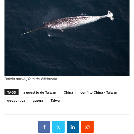
Baleia narval, foto da Wikipedia
TAGS
a questão de Taiwan
China
conflito China - Taiwan
geopolítica
guerra
Taiwan