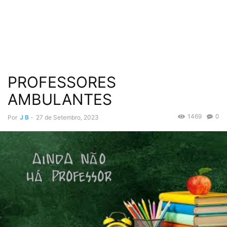
PROFESSORES
AMBULANTES
1469
0
Por
J B
-
27 de Setembro, 2023