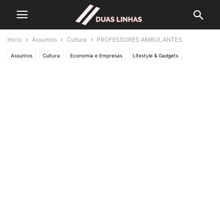
Início
Assuntos
Cultura
PROFESSORES AMBULANTES
Assuntos
Cultura
Economia e Empresas
Lifestyle & Gadgets
Crónicas de Opinião
O ESTADO da ARTE
Política
Editorias
SOCIEDADE