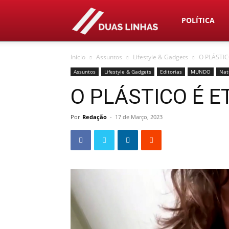
Duas
POLÍTICA
Início
Assuntos
Lifestyle & Gadgets
O PLÁSTI
Linhas
Assuntos
Lifestyle & Gadgets
Editorias
MUNDO
Nat
O PLÁSTICO É 
Por
Redação
-
17 de Março, 2023