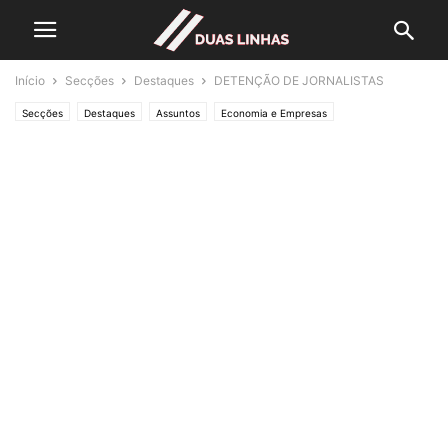
Início
Secções
Destaques
DETENÇÃO DE JORNALISTAS
Secções
Destaques
Assuntos
Economia e Empresas
Lifestyle & Gadgets
Editorias
MUNDO
Crónicas de Opinião
O ESTADO da ARTE
Política