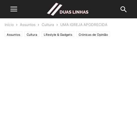
Início
Assuntos
Cultura
UMA IGREJA APODRECIDA
Assuntos
Cultura
Lifestyle & Gadgets
Crónicas de Opinião
O ESTADO da ARTE
Polícias & Ladrões
Editorias
SOCIEDADE