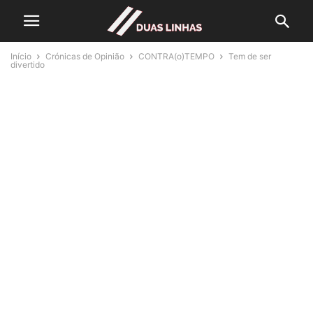
Início
Crónicas de Opinião
CONTRA(o)TEMPO
Tem de ser
divertido