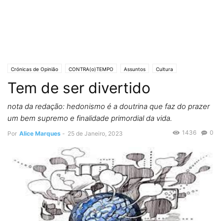
Crónicas de Opinião
CONTRA(o)TEMPO
Assuntos
Cultura
Tem de ser divertido
Lifestyle & Gadgets
Política
Editorias
SOCIEDADE
nota da redação: hedonismo é a doutrina que faz do prazer
um bem supremo e finalidade primordial da vida.
1436
0
Por
Alice Marques
-
25 de Janeiro, 2023