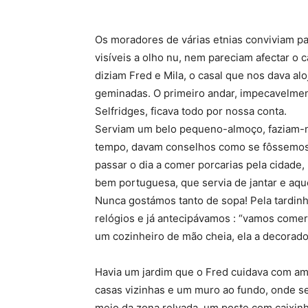
Os moradores de várias etnias conviviam p
visíveis a olho nu, nem pareciam afectar o c
diziam Fred e Mila, o casal que nos dava a
geminadas. O primeiro andar, impecavelmen
Selfridges, ficava todo por nossa conta.
Serviam um belo pequeno-almoço, faziam-n
tempo, davam conselhos como se fôssemos 
passar o dia a comer porcarias pela cidad
bem portuguesa, que servia de jantar e aqu
Nunca gostámos tanto de sopa! Pela tardinh
relógios e já antecipávamos : “vamos comer
um cozinheiro de mão cheia, ela a decora
Havia um jardim que o Fred cuidava com amo
casas vizinhas e um muro ao fundo, onde se
meio da zona relvada, um poste com caixin