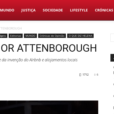
MUNDO
JUSTIÇA
SOCIEDADE
LIFESTYLE
CRÓNICAS
ATTENBOROUGH
dgets
Editorias
MUNDO
Crónicas de Opinião
O QUE DIZ HELENA
HOR ATTENBOROUGH
e da invenção do Airbnb e alojamentos locais
1712
6