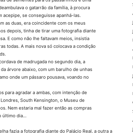
 deambulava o gatarrão da família, à procura
m acepipe, se conseguisse apanhá-las.
am as duas, era coincidente com os meus
s depois, tinha de tirar uma fotografia diante
a. E como não lhe faltavam meios, insistia
as todas. A mais nova só colocava a condição
ds.
cordava de madrugada no segundo dia, a
o da árvore abaixo, com um barulho de unhas
 ramo onde um pássaro pousava, voando no
tos para agradar a ambas, com intenção de
e Londres, South Kensington, o Museu de
ados. Nem estaria mal fazer então as compras
o último dia…
ha fazia a fotografia diante do Palácio Real, a outra a