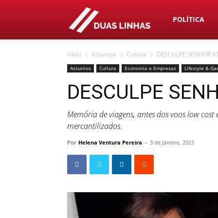
Duas
POLÍTICA
Início
Assuntos
Cultura
DESCULPE SENHOR 
Linhas
Assuntos
Cultura
Economia e Empresas
Lifestyle & Ga
DESCULPE SEN
Memória de viagens, antes dos voos low cost 
mercantilizados.
Por
Helena Ventura Pereira
-
3 de Janeiro, 2023