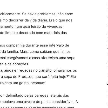
acificamente. Se havia problemas, não eram
almo decorrer da vida diária. Era o que nos
lojamento num quarteirão de vivendas
te limpo e decorado com materiais das
os companhia durante esse intervalo de
da família. Mais: como sabiam que íamos
e, mal chegávamos a casa ofereciam uma sopa
ecia os corações.
a, ainda enredadas no trânsito, olhávamos os
 a sopa do Fred…de que será feita hoje?” Ele
dora com um gosto incomum.
r, delimitado pelas paredes laterais das
 apoiava uma árvore de porte considerável. A
has de sementes para os passarinhos e uma