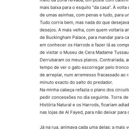
mais baixa para o esquilo “da casa”. À volta
de umas asinhas, com penas e tudo, para u
Tudo corria bem, mas nada do que desejav
desejos. A mais velha, com quem voltaria ano
de Buckingham Palace, para mandar para cas
em conhecer os Harrods e fazer lá as compr
de visitar o Museu de Cera Madame Tussau
Derrubaram os meus planos. Contrariada, a
tempo de ver o gato escorregar pelo tronc
de arrepiar, num arremesso fracassado ao
minuto exacto do salto do predador.
Na minha cabeça refazia o plano dos circui
pedir concessões no dia seguinte. Torre d
História Natural e os Harrods, ficariam adi
nas lojas de Al Fayed, para não deixar para 
Já na rua, animava cada uma delas: a mais vel