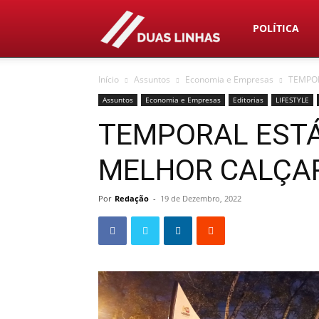
Duas
POLÍTICA
Início
Assuntos
Economia e Empresas
TEMPOR
Linhas
Assuntos
Economia e Empresas
Editorias
LIFESTYLE
TEMPORAL ESTÁ
MELHOR CALÇA
Por
Redação
-
19 de Dezembro, 2022