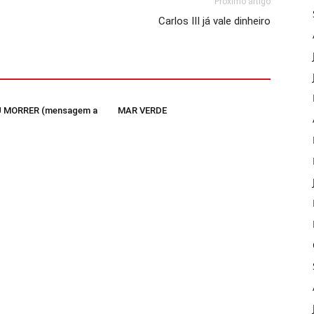
Próximo artigo
Carlos III já vale dinheiro
 MORRER (mensagem a
MAR VERDE