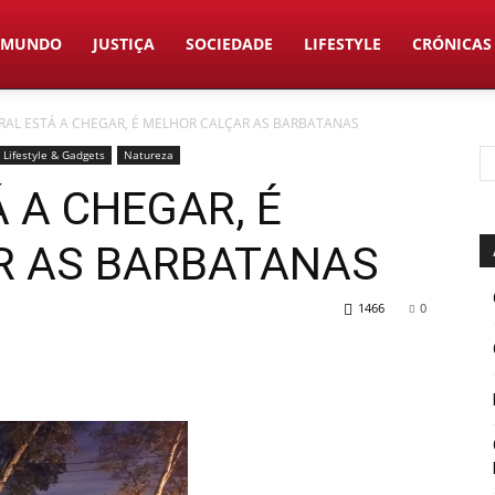
MUNDO
JUSTIÇA
SOCIEDADE
LIFESTYLE
CRÓNICAS
AL ESTÁ A CHEGAR, É MELHOR CALÇAR AS BARBATANAS
Lifestyle & Gadgets
Natureza
 A CHEGAR, É
R AS BARBATANAS
1466
0