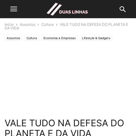
Início
Assuntos
Cultura
VALE TUDO NA DEFESA DO PLANETA E
DA VIDA
Assuntos
Cultura
Economia e Empresas
Lifestyle & Gadgets
Editorias
MUNDO
Natureza
Crónicas de Opinião
O ESTADO da ARTE
Polícias & Ladrões
Política
Saúde
SOCIEDADE
VALE TUDO NA DEFESA DO
PLANETA E DA VIDA