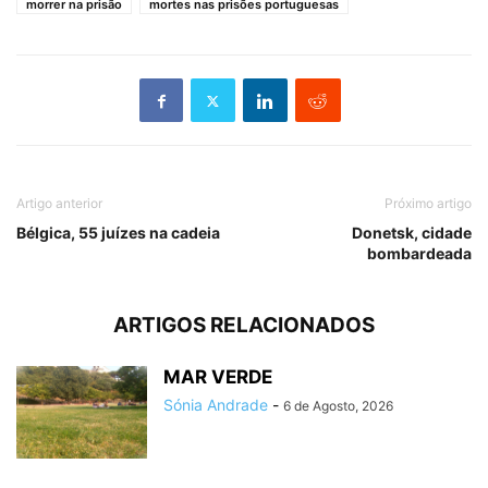
morrer na prisão
mortes nas prisões portuguesas
Artigo anterior
Próximo artigo
Bélgica, 55 juízes na cadeia
Donetsk, cidade
bombardeada
ARTIGOS RELACIONADOS
MAR VERDE
Sónia Andrade
-
6 de Agosto, 2026