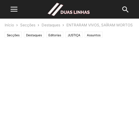
Início
Secções
Destaques
ENTRARAM VIVOS, SAÍRAM MORTOS
Secções
Destaques
Editorias
JUSTIÇA
Assuntos
Lifestyle & Gadgets
Crónicas de Opinião
O ESTADO da ARTE
Polícias & Ladrões