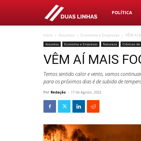
Duas
POLÍTICA
Início
Assuntos
Economia e Empresas
VÊM AÍ 
Linhas
Assuntos
Economia e Empresas
Natureza
Crónicas de
VÊM AÍ MAIS F
Temos sentido calor e vento, vamos continuar 
para os próximos dias é de subida de tempera
Por
Redação
-
17 de Agosto, 2022