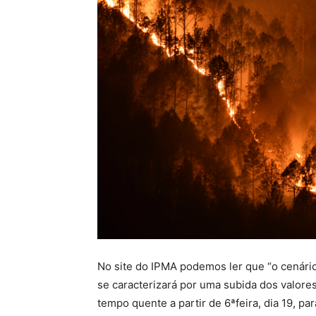
No site do IPMA podemos ler que “o cenário
se caracterizará por uma subida dos valores
tempo quente a partir de 6ªfeira, dia 19, p