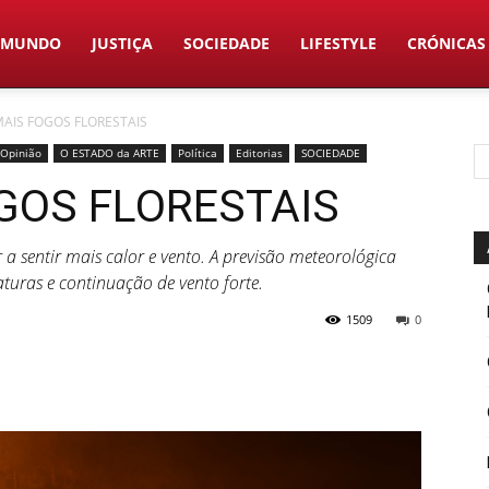
MUNDO
JUSTIÇA
SOCIEDADE
LIFESTYLE
CRÓNICAS
MAIS FOGOS FLORESTAIS
 Opinião
O ESTADO da ARTE
Política
Editorias
SOCIEDADE
OGOS FLORESTAIS
a sentir mais calor e vento. A previsão meteorológica
turas e continuação de vento forte.
1509
0