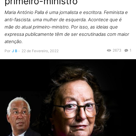
primeiro-ministro
Maria António Palla é uma jornalista e escritora. Feminista e
anti-fascista. uma mulher de esquerda. Acontece que é
mãe do atual primeiro-ministro. Por isso, as ideias que
expressa publicamente têm de ser escrutinadas com maior
atenção.
2673
1
Por
J B
-
22 de Fevereiro, 2022