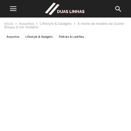
Início
Assuntos
Lifestyle & Gadgets
A morte de modelo da Guiné-
Bissau é um ‘mistério’
Assuntos
Lifestyle & Gadgets
Polícias & Ladrões