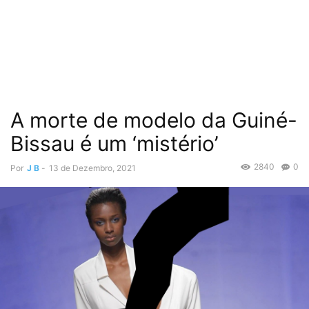
A morte de modelo da Guiné-
Bissau é um ‘mistério’
2840
0
Por
J B
-
13 de Dezembro, 2021