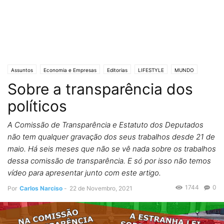
Assuntos
Economia e Empresas
Editorias
LIFESTYLE
MUNDO
Sobre a transparência dos
Crónicas de Opinião
O ESTADO da ARTE
Polícias & Ladrões
Política
políticos
A Comissão de Transparência e Estatuto dos Deputados
não tem qualquer gravação dos seus trabalhos desde 21 de
maio. Há seis meses que não se vê nada sobre os trabalhos
dessa comissão de transparência. E só por isso não temos
vídeo para apresentar junto com este artigo.
1744
0
Por
Carlos Narciso
-
22 de Novembro, 2021