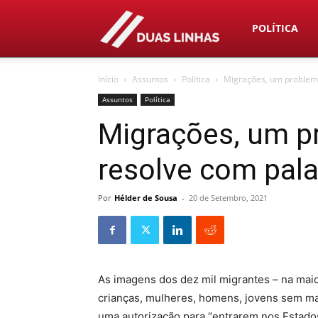
Duas
POLÍTICA
Início
Assuntos
Política
Migrações, um problema
Linhas
Assuntos
Política
Migrações, um p
resolve com pala
Por
Hélder de Sousa
-
20 de Setembro, 2021
As imagens dos dez mil migrantes – na maio
crianças, mulheres, homens, jovens sem ma
uma autorização para “entrarem nos Estado