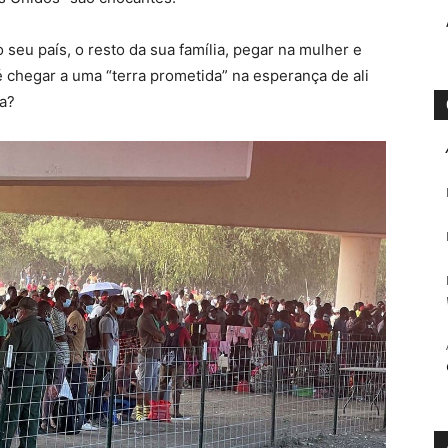
 seu país, o resto da sua família, pegar na mulher e
é chegar a uma “terra prometida” na esperança de ali
ra?