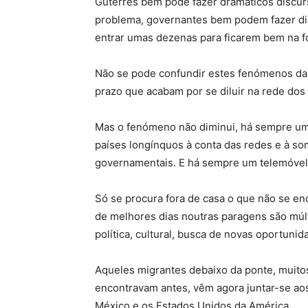
Guterres bem pode fazer dramáticos discurso
problema, governantes bem podem fazer di
entrar umas dezenas para ficarem bem na fo
Não se pode confundir estes fenómenos das
prazo que acabam por se diluir na rede dos 
Mas o fenómeno não diminui, há sempre um
países longínquos à conta das redes e à s
governamentais. E há sempre um telemóvel p
Só se procura fora de casa o que não se en
de melhores dias noutras paragens são múltip
política, cultural, busca de novas oportunid
Aqueles migrantes debaixo da ponte, muitos
encontravam antes, vêm agora juntar-se aos
México e os Estados Unidos da América.