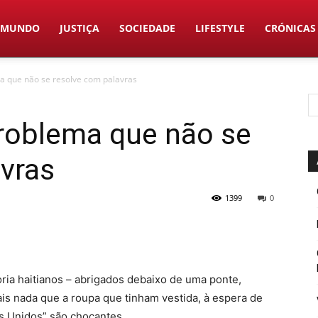
MUNDO
JUSTIÇA
SOCIEDADE
LIFESTYLE
CRÓNICAS
 que não se resolve com palavras
roblema que não se
vras
1399
0
ria haitianos – abrigados debaixo de uma ponte,
is nada que a roupa que tinham vestida, à espera de
s Unidos” são chocantes.