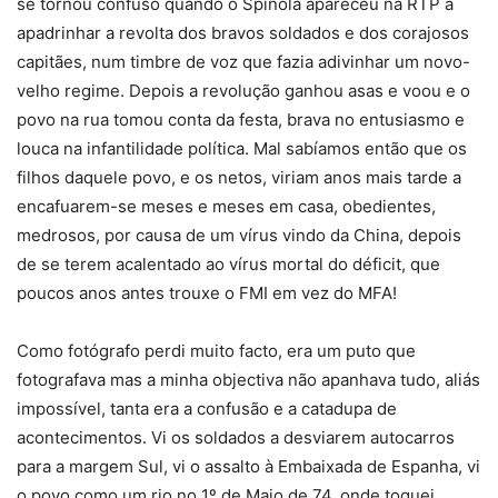
se tornou confuso quando o Spínola apareceu na RTP a
apadrinhar a revolta dos bravos soldados e dos corajosos
capitães, num timbre de voz que fazia adivinhar um novo-
velho regime. Depois a revolução ganhou asas e voou e o
povo na rua tomou conta da festa, brava no entusiasmo e
louca na infantilidade política. Mal sabíamos então que os
filhos daquele povo, e os netos, viriam anos mais tarde a
encafuarem-se meses e meses em casa, obedientes,
medrosos, por causa de um vírus vindo da China, depois
de se terem acalentado ao vírus mortal do déficit, que
poucos anos antes trouxe o FMI em vez do MFA!
Como fotógrafo perdi muito facto, era um puto que
fotografava mas a minha objectiva não apanhava tudo, aliás
impossível, tanta era a confusão e a catadupa de
acontecimentos. Vi os soldados a desviarem autocarros
para a margem Sul, vi o assalto à Embaixada de Espanha, vi
o povo como um rio no 1º de Maio de 74, onde toquei