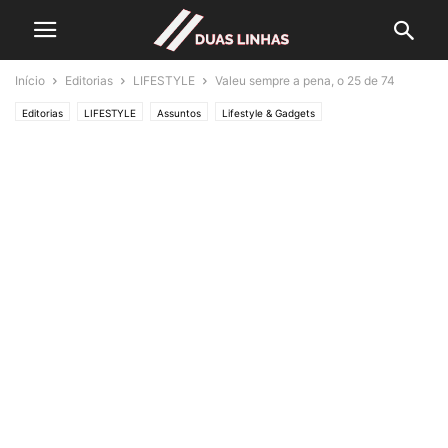
Início
Editorias
LIFESTYLE
Valeu sempre a pena, o 25 de 74
Editorias
LIFESTYLE
Assuntos
Lifestyle & Gadgets
Crónicas de Opinião
O ESTADO da ARTE
Política