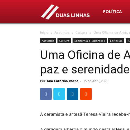
Duas
POLÍTICA
Início
Assuntos
Cultura
Uma Oficina de Artes 
Linhas
Assuntos
Cultura
Economia e Empresas
Editorias
J
Uma Oficina de 
paz e serenidade
Por
Ana Catarina Rocha
-
15 de Abril, 2021
A ceramista e artesã Teresa Vieira recebe
A garagem alberga o mundo desta artesã, 