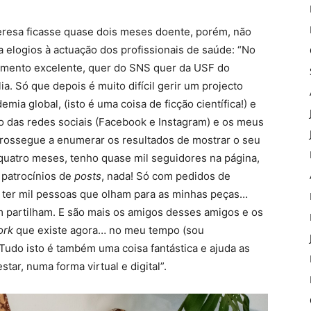
resa ficasse quase dois meses doente, porém, não
a elogios à actuação dos profissionais de saúde: “No
amento excelente, quer do SNS quer da USF do
a. Só que depois é muito difícil gerir um projecto
a global, (isto é uma coisa de ficção científica!) e
o das redes sociais (Facebook e Instagram) e os meus
E prossegue a enumerar os resultados de mostrar o seu
 quatro meses, tenho quase mil seguidores na página,
 patrocínios de
posts
, nada! Só com pedidos de
e ter mil pessoas que olham para as minhas peças…
 partilham. E são mais os amigos desses amigos e os
ork
que existe agora… no meu tempo (sou
 Tudo isto é também uma coisa fantástica e ajuda as
ar, numa forma virtual e digital”.