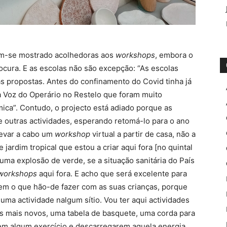
têm-se mostrado acolhedoras aos
workshops
, embora o
ocura. E as escolas não são excepção: “As escolas
s propostas. Antes do confinamento do Covid tinha já
da Voz do Operário no Restelo que foram muito
mica”. Contudo, o projecto está adiado porque as
e outras actividades, esperando retomá-lo para o ano
levar a cabo um
workshop
virtual a partir de casa, não a
 jardim tropical que estou a criar aqui fora [no quintal
 uma explosão de verde, se a situação sanitária do País
workshops
aqui fora. E acho que será excelente para
bem o que hão-de fazer com as suas crianças, porque
 uma actividade nalgum sítio. Vou ter aqui actividades
 os mais novos, uma tabela de basquete, uma corda para
erem algum exercício e descarregarem aquela energia