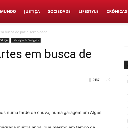
MUNDO
JUSTIÇA
SOCIEDADE
LIFESTYLE
CRÓNICAS
em busca de paz e serenidade
USTIÇA
Lifestyle & Gadgets
Artes em busca de
2437
0
-nos numa tarde de chuva, numa garagem em Algés.
emigrada muitos anos, que mesmo em tempo de