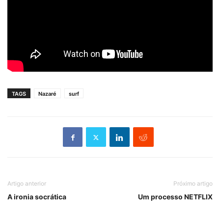
TAGS
Nazaré
surf
Artigo anterior
Próximo artigo
A ironia socrática
Um processo NETFLIX