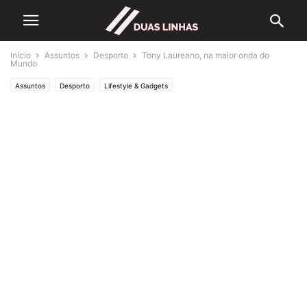
Início
Assuntos
Desporto
Tony Laureano, na maior onda do
Mundo
Assuntos
Desporto
Lifestyle & Gadgets