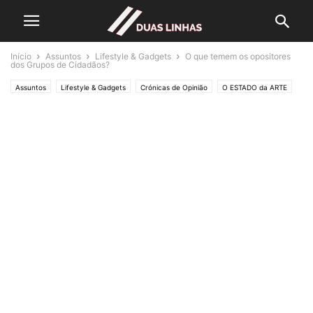
Início
Assuntos
Lifestyle & Gadgets
O que temem os opositores
dos Grupos de Cidadãos?
Assuntos
Lifestyle & Gadgets
Crónicas de Opinião
O ESTADO da ARTE
Política