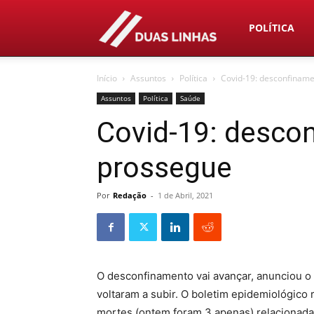
Duas
POLÍTICA
Início
Assuntos
Política
Covid-19: desconfinam
Linhas
Assuntos
Política
Saúde
Covid-19: desco
prossegue
Por
Redação
-
1 de Abril, 2021
O desconfinamento vai avançar, anunciou o
voltaram a subir. O boletim epidemiológico
mortes (ontem foram 3 apenas) relacionada