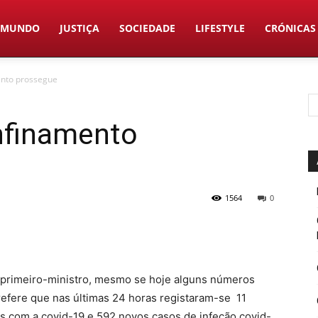
MUNDO
JUSTIÇA
SOCIEDADE
LIFESTYLE
CRÓNICAS
ento prossegue
nfinamento
1564
0
 primeiro-ministro, mesmo se hoje alguns números
 refere que nas últimas 24 horas registaram-se 11
s com a covid-19 e 592 novos casos de infeção covid-