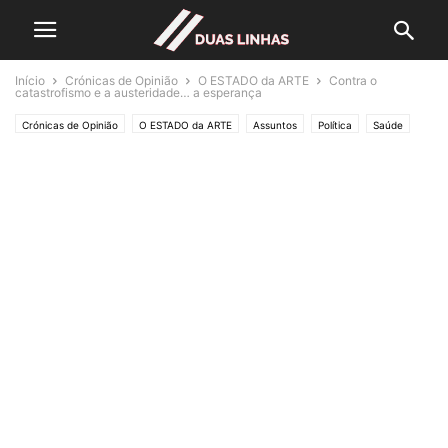
Início
Crónicas de Opinião
O ESTADO da ARTE
Contra o
catastrofismo e a austeridade… a esperança
Crónicas de Opinião
O ESTADO da ARTE
Assuntos
Política
Saúde