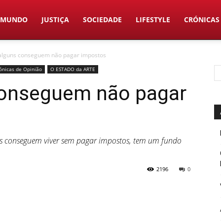
MUNDO
JUSTIÇA
SOCIEDADE
LIFESTYLE
CRÓNICAS
alguns conseguem não pagar impostos
ónicas de Opinião
O ESTADO da ARTE
conseguem não pagar
icos conseguem viver sem pagar impostos, tem um fundo
2196
0