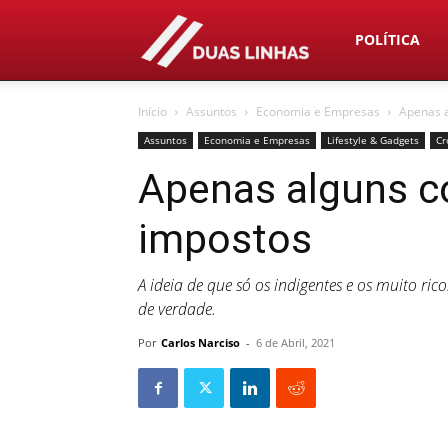
Duas
POLÍTICA
Início
Assuntos
Economia e Empresas
Apenas 
Linhas
Assuntos
Economia e Empresas
Lifestyle & Gadgets
Cr
Apenas alguns 
impostos
A ideia de que só os indigentes e os muito r
de verdade.
Por
Carlos Narciso
-
6 de Abril, 2021