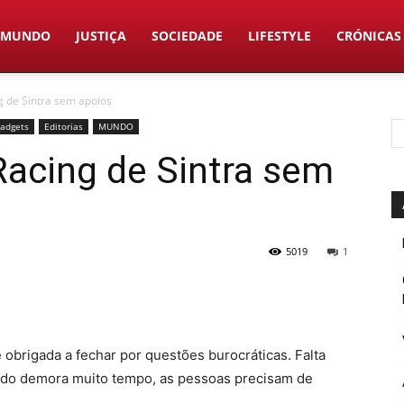
MUNDO
JUSTIÇA
SOCIEDADE
LIFESTYLE
CRÓNICAS
g de Sintra sem apoios
Gadgets
Editorias
MUNDO
Racing de Sintra sem
5019
1
e obrigada a fechar por questões burocráticas. Falta
udo demora muito tempo, as pessoas precisam de