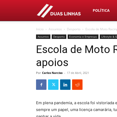
Duas
POLÍTICA
Início
Assuntos
Desporto
Escola de Moto Racin
Linhas
Assuntos
Desporto
Economia e Empresas
Lifestyle & 
Escola de Moto 
apoios
Por
Carlos Narciso
-
17 de Abril, 2021
Em plena pandemia, a escola foi vistoriada 
sempre um papel, uma licença camarária, t
ganhar a vida…