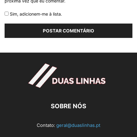
próxima vez que eu comentar.
Sim, adicionem-me à lista.
SOBRE NÓS
Contato:
geral@duaslinhas.pt