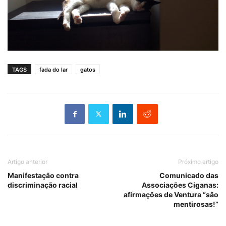
TAGS
fada do lar
gatos
Artigo anterior
Próximo artigo
Manifestação contra
Comunicado das
discriminação racial
Associações Ciganas:
afirmações de Ventura “são
mentirosas!”