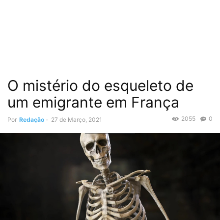
O mistério do esqueleto de
um emigrante em França
2055
0
Por
Redação
-
27 de Março, 2021