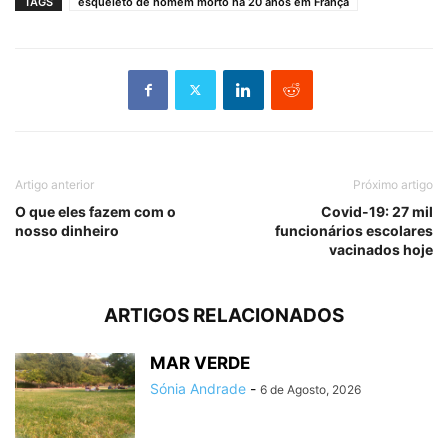
TAGS
esqueleto de homem morto há 20 anos em França
Artigo anterior
Próximo artigo
O que eles fazem com o
Covid-19: 27 mil
nosso dinheiro
funcionários escolares
vacinados hoje
ARTIGOS RELACIONADOS
MAR VERDE
Sónia Andrade
-
6 de Agosto, 2026