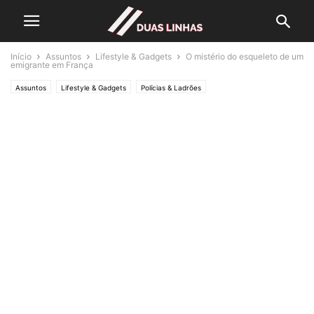
Início
Assuntos
Lifestyle & Gadgets
O mistério do esqueleto de um
emigrante em França
Assuntos
Lifestyle & Gadgets
Polícias & Ladrões