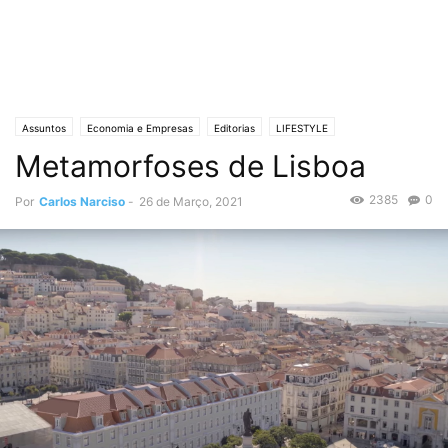
Assuntos
Economia e Empresas
Editorias
LIFESTYLE
Metamorfoses de Lisboa
Lifestyle & Gadgets
Crónicas de Opinião
O ESTADO da ARTE
Política
2385
0
Por
Carlos Narciso
-
26 de Março, 2021