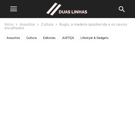
Início
Assuntos
Cultura
Bugio, a madeira apodrecida e os navios
encalhados
Assuntos
Cultura
Editorias
JUSTIÇA
Lifestyle & Gadgets
Natureza