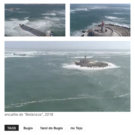
encalhe do “Betanzos”, 2018
TAGS
Bugio
farol do Bugio
rio Tejo