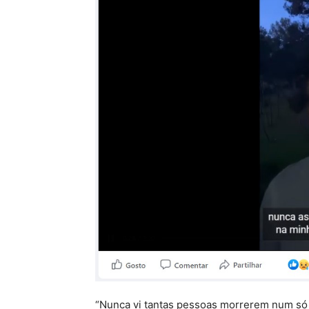
“Nunca vi tantas pessoas morrerem num só t