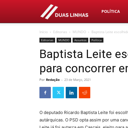
Duas
POLÍTICA
Início
Editorias
MUNDO
Baptista Leite escolhid
Linhas
Editorias
MUNDO
Assuntos
Política
Baptista Leite es
para concorrer e
Por
Redação
-
23 de Março, 2021
O deputado Ricardo Baptista Leite foi escol
autárquicas. O PSD opta assim por uma cand
Leite já foi autarca em Cascais, eleito pa