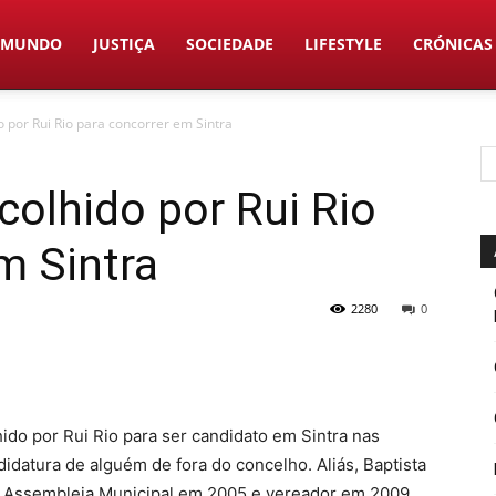
MUNDO
JUSTIÇA
SOCIEDADE
LIFESTYLE
CRÓNICAS
o por Rui Rio para concorrer em Sintra
colhido por Rui Rio
m Sintra
2280
0
hido por Rui Rio para ser candidato em Sintra nas
idatura de alguém de fora do concelho. Aliás, Baptista
ra a Assembleia Municipal em 2005 e vereador em 2009