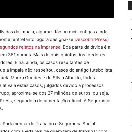
dívidas da Impala, algumas tão ou mais antigas ainda.
nome, entretanto, agora designa-se
DescobrirPress
)
egundos relatos na imprensa
. Boa parte da dívida é a
 tem 351 nomes. Mais de dois quintos dos credores
dores. E há, ainda, os casos resultantes de
e a Impala não respeitou, casos do antigo futebolista
nuela Moura Guedes e de Sílvia Alberto, todos
relativa a estes casos, julgados devido a processos
grupo, aproxima-se dos 27 milhões de euros, ou seja,
rPress, segundo a documentação oficial. A Segurança
s.
 Parlamentar de Trabalho e Segurança Social
ados com a vida real de quem tem de trabalhar com