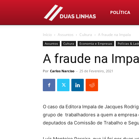
Duas
POLÍTICA
Início
Assuntos
Cultura
A fraude na Impala
Linhas
Assuntos
Cultura
Economia e Empresas
Polícias & Lad
A fraude na Impa
Por
Carlos Narciso
-
25 de Fevereiro, 2021
O caso da Editora Impala de Jacques Rodri
grupo de trabalhadores a quem a empresa d
deputados da Comissão de Trabalho e Segu
Luís Monteiro Pereira, que já foi por duas 