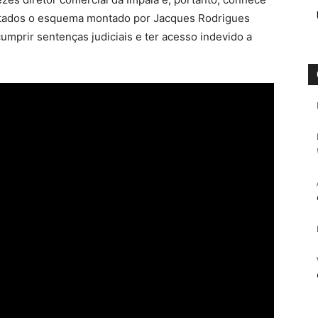
putados o esquema montado por Jacques Rodrigues
 cumprir sentenças judiciais e ter acesso indevido a