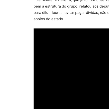
bem a estrutura do grupo, relatou aos de
para diluir lucros, evitar pagar dívidas, não
apoios do estado.