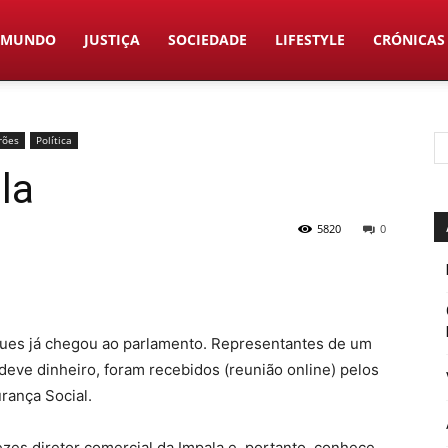
MUNDO
JUSTIÇA
SOCIEDADE
LIFESTYLE
CRÓNICAS
rões
Política
la
5820
0
gues já chegou ao parlamento. Representantes de um
eve dinheiro, foram recebidos (reunião online) pelos
rança Social.
vezes diretor comercial da Impala e, portanto, conhece