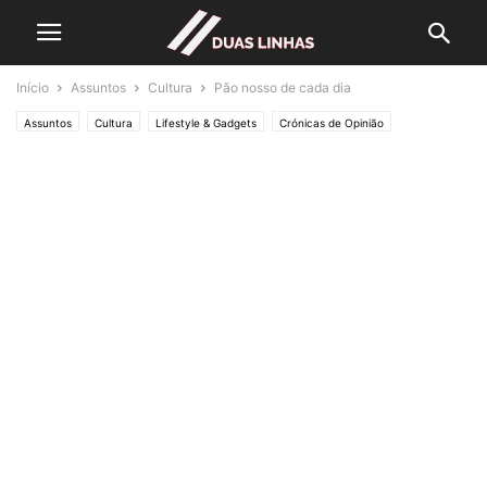
Início
Assuntos
Cultura
Pão nosso de cada dia
Assuntos
Cultura
Lifestyle & Gadgets
Crónicas de Opinião
O ESTADO da ARTE
Política