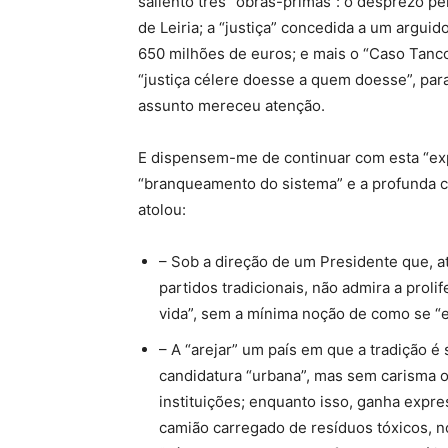
saliento três “obras-primas”: o desprezo p
de Leiria; a “justiça” concedida a um argui
650 milhões de euros; e mais o “Caso Tanc
“justiça célere doesse a quem doesse”, para
assunto mereceu atenção.
E dispensem-me de continuar com esta “ex
“branqueamento do sistema” e a profunda c
atolou:
– Sob a direção de um Presidente que, a
partidos tradicionais, não admira a prol
vida”, sem a mínima noção de como se “
– A “arejar” um país em que a tradição é s
candidatura “urbana”, mas sem carisma 
instituições; enquanto isso, ganha expr
camião carregado de resíduos tóxicos, 