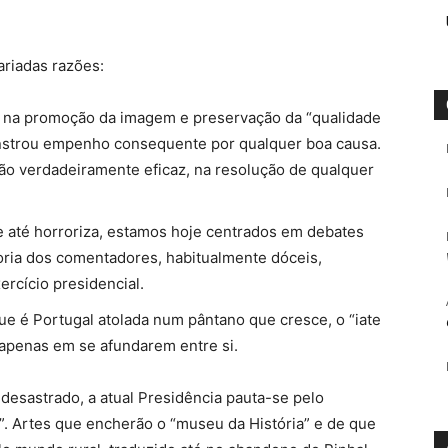
ariadas razões:
il na promoção da imagem e preservação da “qualidade
nstrou empenho consequente por qualquer boa causa.
ão verdadeiramente eficaz, na resolução de qualquer
e até horroriza, estamos hoje centrados em debates
ioria dos comentadores, habitualmente dóceis,
rcício presidencial.
ue é Portugal atolada num pântano que cresce, o “iate
 apenas em se afundarem entre si.
esastrado, a atual Presidência pauta-se pelo
s”. Artes que encherão o “museu da História” e de que