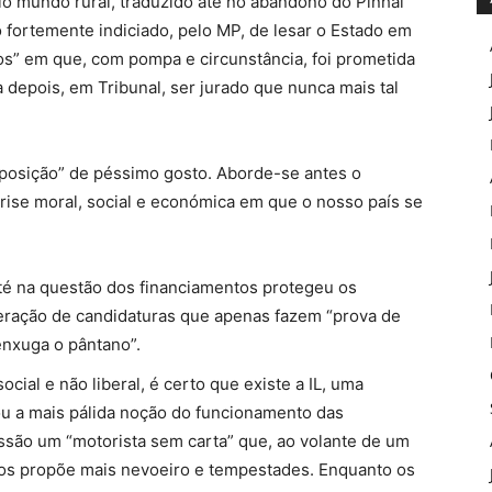
elo mundo rural, traduzido até no abandono do Pinhal
do fortemente indiciado, pelo MP, de lesar o Estado em
os” em que, com pompa e circunstância, foi prometida
 depois, em Tribunal, ser jurado que nunca mais tal
posição” de péssimo gosto. Aborde-se antes o
rise moral, social e económica em que o nosso país se
té na questão dos financiamentos protegeu os
iferação de candidaturas que apenas fazem “prova de
enxuga o pântano”.
ocial e não liberal, é certo que existe a IL, uma
ou a mais pálida noção do funcionamento das
essão um “motorista sem carta” que, ao volante de um
nos propõe mais nevoeiro e tempestades. Enquanto os