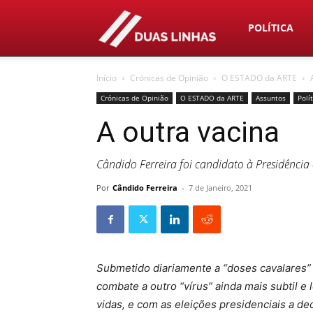
Duas
POLÍTICA
Início
Crónicas de Opinião
O ESTADO da ARTE
Linhas
Crónicas de Opinião
O ESTADO da ARTE
Assuntos
Polí
A outra vacina
Cândido Ferreira foi candidato à Presidência
Por
Cândido Ferreira
-
7 de Janeiro, 2021
Submetido diariamente a “doses cavalares” 
combate a outro “vírus” ainda mais subtil e 
vidas, e com as eleições presidenciais a d