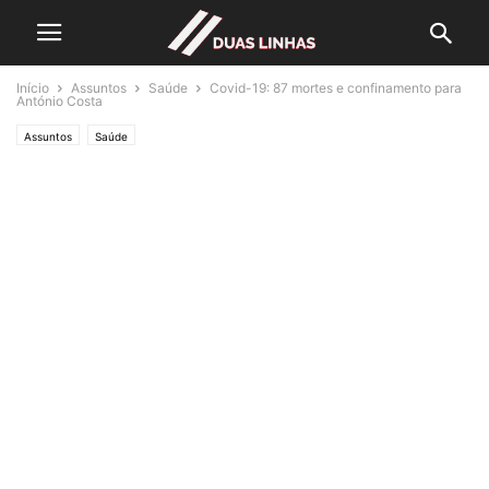
Início
Assuntos
Saúde
Covid-19: 87 mortes e confinamento para
António Costa
Assuntos
Saúde