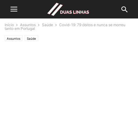
Início
Assuntos
Saúde
Covid-19: 79 óbitos e nunca se morreu
tanto em Portugal
Assuntos
Saúde