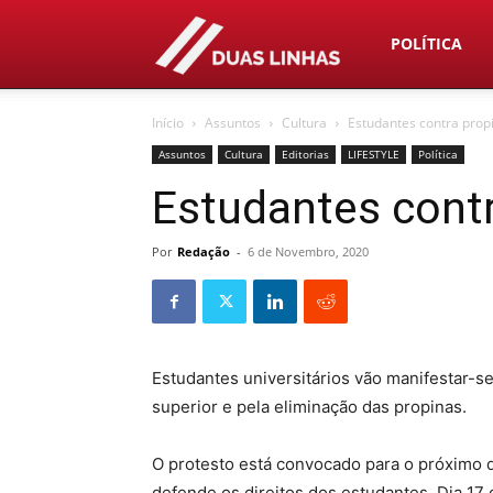
Duas
POLÍTICA
Início
Assuntos
Cultura
Estudantes contra prop
Linhas
Assuntos
Cultura
Editorias
LIFESTYLE
Política
Estudantes cont
Por
Redação
-
6 de Novembro, 2020
Estudantes universitários vão manifestar-s
superior e pela eliminação das propinas.
O protesto está convocado para o próximo di
defende os direitos dos estudantes. Dia 17 