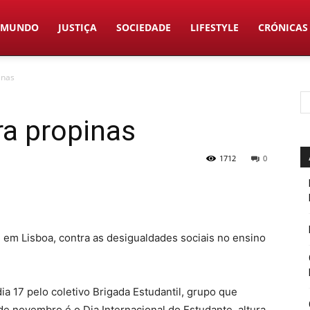
MUNDO
JUSTIÇA
SOCIEDADE
LIFESTYLE
CRÓNICAS
inas
ra propinas
1712
0
e em Lisboa, contra as desigualdades sociais no ensino
a 17 pelo coletivo Brigada Estudantil, grupo que
de novembro é o Dia Internacional do Estudante, altura