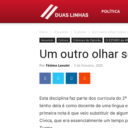
Duas
POLÍTICA
Início
Assuntos
Cultura
Um outro olhar sobre 
Linhas
Assuntos
Cultura
Crónicas de Opinião
O ESTADO da A
Um outro olhar s
Por
Fátima Laouini
-
5 de Outubro, 2020
Esta disciplina faz parte dos curricula do 
tenho dela é como docente de uma língua e
primeira nota é que veio substituir de alg
Cívica, que era essencialmente um tempo p
Turma.