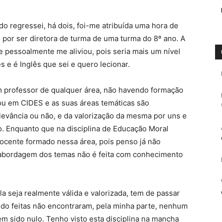
o regressei, há dois, foi-me atribuída uma hora de
por ser diretora de turma de uma turma do 8º ano. A
ue pessoalmente me aliviou, pois seria mais um nível
s e é Inglês que sei e quero lecionar.
um professor de qualquer área, não havendo formação
u em CIDES e as suas áreas temáticas são
levância ou não, e da valorização da mesma por uns e
to. Enquanto que na disciplina de Educação Moral
ente formado nessa área, pois penso já não
a abordagem dos temas não é feita com conhecimento
la seja realmente válida e valorizada, tem de passar
sido feitas não encontraram, pela minha parte, nenhum
em sido nulo. Tenho visto esta disciplina na mancha