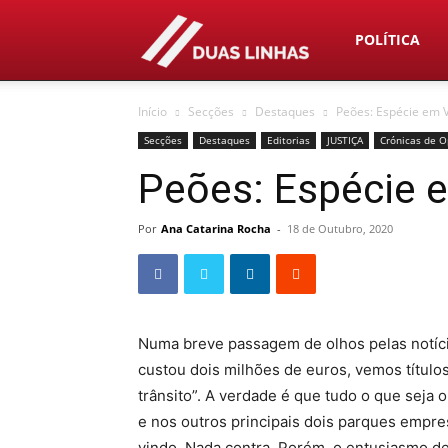
Duas
POLÍTICA
Início
Secções
Destaques
Peões: Espécie em V
Linhas
Secções
Destaques
Editorias
JUSTIÇA
Crónicas de O
Peões: Espécie e
Por
Ana Catarina Rocha
-
18 de Outubro, 2020
Numa breve passagem de olhos pelas notíci
custou dois milhões de euros, vemos títulos
trânsito”. A verdade é que tudo o que seja 
e nos outros principais dois parques empre
vindo. Nada contra. Porém, o entusiasmo de