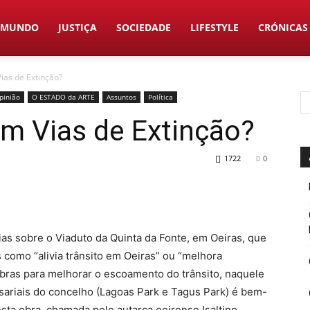
MUNDO
JUSTIÇA
SOCIEDADE
LIFESTYLE
CRÓNICAS
ias de Extinção?
pinião
O ESTADO da ARTE
Assuntos
Política
m Vias de Extinção?
1722
0
as sobre o Viaduto da Quinta da Fonte, em Oeiras, que
 como “alivia trânsito em Oeiras” ou “melhora
obras para melhorar o escoamento do trânsito, naquele
sariais do concelho (Lagoas Park e Tagus Park) é bem-
sta obra, chamada pelo autarca oeirense Isaltino