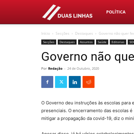
Duas
POLÍTICA
Início
Secções
Destaques
Governo não quer fe
Linhas
Secções
Destaques
Assuntos
Saúde
Editorias
SO
Governo não que
Por
Redação
-
24 de Outubro, 2020
O Governo deu instruções às escolas para e
presenciais. O encerramento das escolas é 
mitigar a propagação da covid-19, diz o min
Apesar disso, já há vários estabelecimento