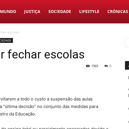
MUNDO
JUSTIÇA
SOCIEDADE
LIFESTYLE
CRÓNICAS
char escolas
CIEDADE
r fechar escolas
1565
0
vitarem a todo o custo a suspensão das aulas
a “última decisão” no conjunto das medidas para
istro da Educação.
s de ensino total ou parcialmente encerrados devido a