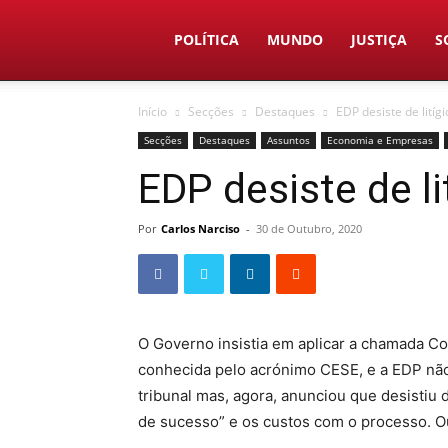
Duas
POLÍTICA
MUNDO
JUSTIÇA
S
Início
Secções
Destaques
EDP desiste de litíg
Linhas
Secções
Destaques
Assuntos
Economia e Empresas
EDP desiste de l
Por
Carlos Narciso
-
30 de Outubro, 2020
O Governo insistia em aplicar a chamada Con
conhecida pelo acrónimo CESE, e a EDP não
tribunal mas, agora, anunciou que desistiu 
de sucesso” e os custos com o processo. Ou