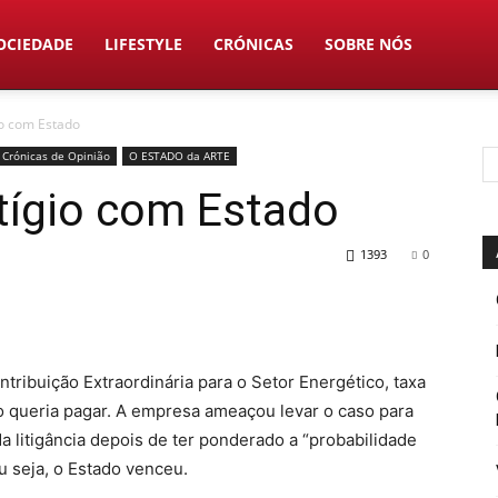
OCIEDADE
LIFESTYLE
CRÓNICAS
SOBRE NÓS
io com Estado
Crónicas de Opinião
O ESTADO da ARTE
itígio com Estado
1393
0
tribuição Extraordinária para o Setor Energético, taxa
 queria pagar. A empresa ameaçou levar o caso para
da litigância depois de ter ponderado a “probabilidade
 seja, o Estado venceu.