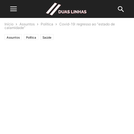
Início
Assuntos
Política
Covid-19: regresso ao “estado de
calamidade”
Assuntos
Política
Saúde