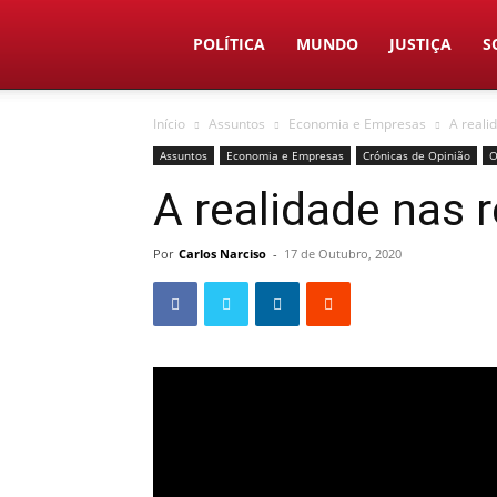
Duas
POLÍTICA
MUNDO
JUSTIÇA
S
Início
Assuntos
Economia e Empresas
A reali
Linhas
Assuntos
Economia e Empresas
Crónicas de Opinião
O
A realidade nas 
Por
Carlos Narciso
-
17 de Outubro, 2020