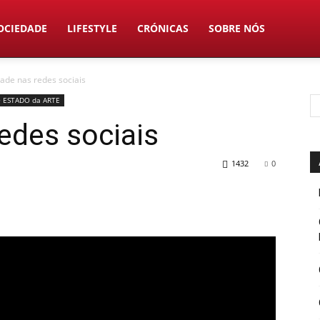
OCIEDADE
LIFESTYLE
CRÓNICAS
SOBRE NÓS
dade nas redes sociais
 ESTADO da ARTE
redes sociais
1432
0